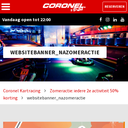
RESERVEREN
Vandaag open tot 22:00
WEBSITEBANNER_NAZOMERACTIE
Coronel Kartracing
Zomeractie: iedere 2e activiteit 50%
korting
websitebanner_nazomeractie