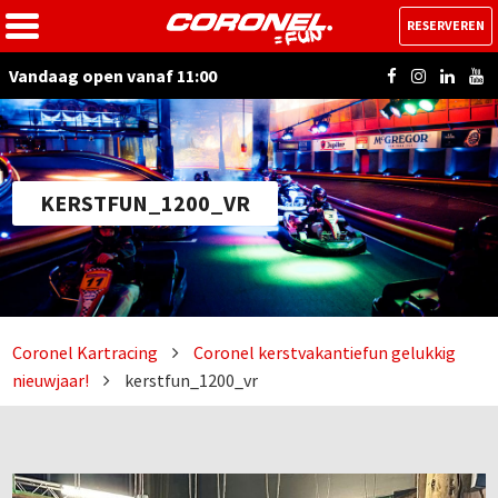
RESERVEREN
Vandaag open vanaf 11:00
KERSTFUN_1200_VR
Coronel Kartracing
Coronel kerstvakantiefun gelukkig
nieuwjaar!
kerstfun_1200_vr