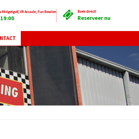
Boek direct!
Midgetgolf, VR Arcade, Fun Bowlen
Reserveer nu
 19:00
NTACT