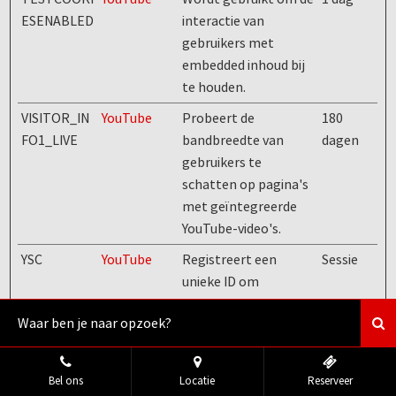
ESENABLED
interactie van
gebruikers met
embedded inhoud bij
te houden.
VISITOR_IN
YouTube
Probeert de
180
FO1_LIVE
bandbreedte van
dagen
gebruikers te
schatten op pagina's
met geïntegreerde
YouTube-video's.
YSC
YouTube
Registreert een
Sessie
unieke ID om
statistieken bij te
houden van welke
video's van YouTube
de gebruiker heeft
Bel ons
Locatie
Reserveer
gezien.