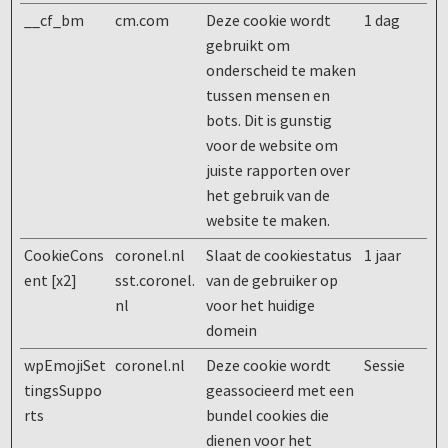
__cf_bm
cm.com
Deze cookie wordt
1 dag
gebruikt om
onderscheid te maken
tussen mensen en
bots. Dit is gunstig
voor de website om
juiste rapporten over
het gebruik van de
website te maken.
CookieCons
coronel.nl
Slaat de cookiestatus
1 jaar
ent [x2]
sst.coronel.
van de gebruiker op
nl
voor het huidige
domein
wpEmojiSet
coronel.nl
Deze cookie wordt
Sessie
tingsSuppo
geassocieerd met een
rts
bundel cookies die
dienen voor het