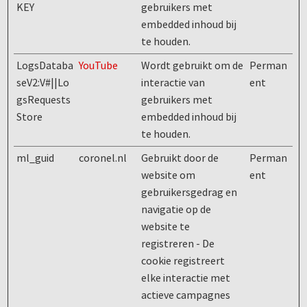
KEY
gebruikers met
embedded inhoud bij
te houden.
LogsDataba
YouTube
Wordt gebruikt om de
Perman
seV2:V#||Lo
interactie van
ent
gsRequests
gebruikers met
Store
embedded inhoud bij
te houden.
ml_guid
coronel.nl
Gebruikt door de
Perman
website om
ent
gebruikersgedrag en
navigatie op de
website te
registreren - De
cookie registreert
elke interactie met
actieve campagnes