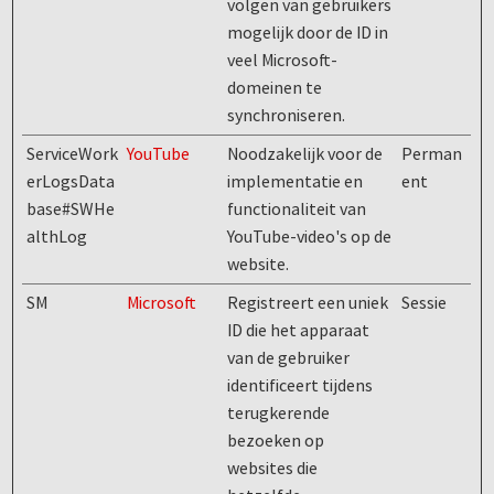
volgen van gebruikers
mogelijk door de ID in
veel Microsoft-
domeinen te
synchroniseren.
ServiceWork
YouTube
Noodzakelijk voor de
Perman
erLogsData
implementatie en
ent
base#SWHe
functionaliteit van
althLog
YouTube-video's op de
website.
SM
Microsoft
Registreert een uniek
Sessie
ID die het apparaat
van de gebruiker
identificeert tijdens
terugkerende
bezoeken op
websites die