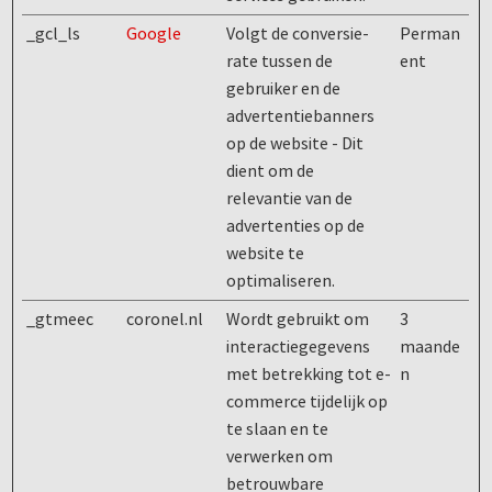
_gcl_ls
Google
Volgt de conversie-
Perman
rate tussen de
ent
gebruiker en de
advertentiebanners
op de website - Dit
dient om de
relevantie van de
advertenties op de
website te
optimaliseren.
_gtmeec
coronel.nl
Wordt gebruikt om
3
interactiegegevens
maande
met betrekking tot e-
n
commerce tijdelijk op
te slaan en te
verwerken om
betrouwbare