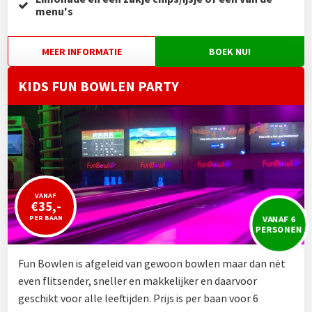
menu's
MEER INFORMATIE
BOEK NU!
KIDS FUN BOWLEN PARTY
VANAF
€35,-
VANAF 6
PER BAAN
PERSONEN
Fun Bowlen is afgeleid van gewoon bowlen maar dan nét
even flitsender, sneller en makkelijker en daarvoor
geschikt voor alle leeftijden. Prijs is per baan voor 6