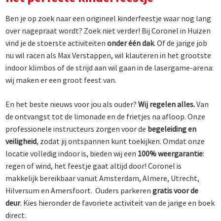
Ben je op zoek naar een origineel kinderfeestje waar nog lang
over nagepraat wordt? Zoek niet verder! Bij Coronel in Huizen
vind je de stoerste activiteiten
onder één dak
. Of de jarige job
nu wil racen als Max Verstappen, wil klauteren in het grootste
indoor klimbos of de strijd aan wil gaan in de lasergame-arena:
wij maken er een groot feest van.
En het beste nieuws voor jou als ouder?
Wij regelen alles.
Van
de ontvangst tot de limonade en de frietjes na afloop. Onze
professionele instructeurs zorgen voor de
begeleiding en
veiligheid
, zodat jij ontspannen kunt toekijken. Omdat onze
locatie volledig indoor is, bieden wij een
100% weergarantie
:
regen of wind, het feestje gaat altijd door! Coronel is
makkelijk bereikbaar vanuit Amsterdam, Almere, Utrecht,
Hilversum en Amersfoort. Ouders parkeren
gratis voor de
deur
. Kies hieronder de favoriete activiteit van de jarige en boek
direct.