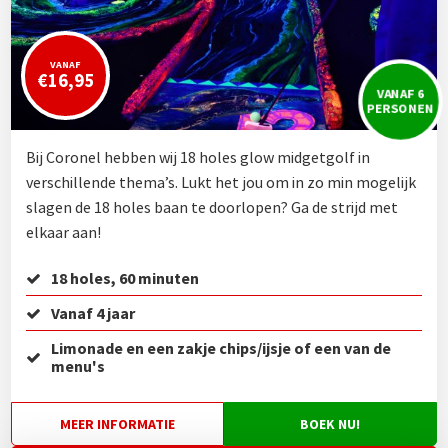
VANAF
€16,95
VANAF 6
PERSONEN
Bij Coronel hebben wij 18 holes glow midgetgolf in
verschillende thema’s. Lukt het jou om in zo min mogelijk
slagen de 18 holes baan te doorlopen? Ga de strijd met
elkaar aan!
18 holes, 60 minuten
Vanaf 4 jaar
Limonade en een zakje chips/ijsje of een van de
menu's
MEER INFORMATIE
BOEK NU!