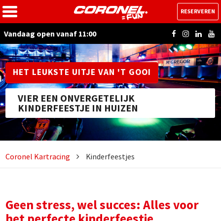
RESERVEREN
Vandaag open vanaf 11:00
HET LEUKSTE UITJE VAN 'T GOOI
VIER EEN ONVERGETELIJK
KINDERFEESTJE IN HUIZEN
Coronel Kartracing
Kinderfeestjes
Geen stress, wel succes: Alles voor
het perfecte kinderfeestje