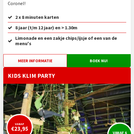
Coronel!
2 x 8 minuten karten
8 jaar (t/m 12 jaar) en > 1.30m
Limonade en een zakje chips/ijsje of een van de
menu's
MEER INFORMATIE
BOEK NU!
KIDS KLIM PARTY
VANAF
€23,95
VANAF 6