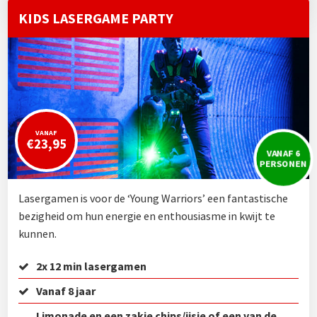
KIDS LASERGAME PARTY
VANAF
€23,95
VANAF 6
PERSONEN
Lasergamen is voor de ‘Young Warriors’ een fantastische
bezigheid om hun energie en enthousiasme in kwijt te
kunnen.
2x 12 min lasergamen
Vanaf 8 jaar
Limonade en een zakje chips/ijsje of een van de