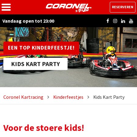
RESERVEREN
Vandaag open tot 23:00
EEN TOP KINDERFEESTJE!
KIDS KART PARTY
Coronel Kartracing
Kinderfeestjes
Kids Kart Party
Voor de stoere kids!