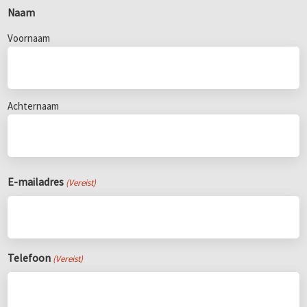
Naam
Voornaam
Achternaam
E-mailadres
(Vereist)
Telefoon
(Vereist)