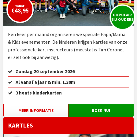
VANAF
€48,95
POPULAIR
BIJ OUDERS
Eén keer per maand organiseren we speciale Papa/Mama
& Kids evenementen. De kinderen krijgen kartles van onze
professionele kart instructeurs (meestal is Tim Coronel
er zelf ook bij aanwezig).
Zondag 20 september 2026
Al vanaf 6 jaar & min. 1.30m
3 heats kinderkarten
MEER INFORMATIE
BOEK NU!
KARTLES