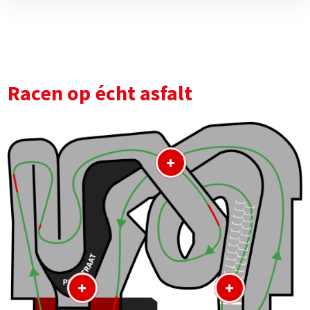
Racen op écht asfalt
+
+
+