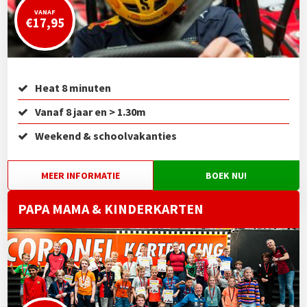
VANAF
€17,95
Heat 8 minuten
Vanaf 8 jaar en > 1.30m
Weekend & schoolvakanties
MEER INFORMATIE
BOEK NU!
PAPA MAMA & KINDERKARTEN