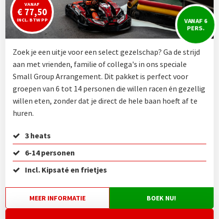
VANAF
€ 77,50
VANAF 6
INCL. BTW PP
PERS.
Zoek je een uitje voor een select gezelschap? Ga de strijd
aan met vrienden, familie of collega's in ons speciale
Small Group Arrangement. Dit pakket is perfect voor
groepen van 6 tot 14 personen die willen racen én gezellig
willen eten, zonder dat je direct de hele baan hoeft af te
huren.
3 heats
6-14 personen
Incl. Kipsaté en frietjes
MEER INFORMATIE
BOEK NU!