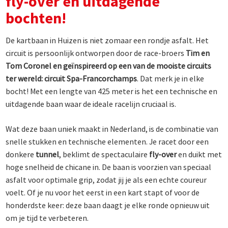
fly-over en uitdagende
bochten!
De kartbaan in Huizen is niet zomaar een rondje asfalt. Het
circuit is persoonlijk ontworpen door de race-broers
Tim en
Tom Coronel en geïnspireerd op een van de mooiste circuits
ter wereld: circuit
Spa-Francorchamps
. Dat merk je in elke
bocht! Met een lengte van 425 meter is het een technische en
uitdagende baan waar de ideale racelijn cruciaal is.
Wat deze baan uniek maakt in Nederland, is de combinatie van
snelle stukken en technische elementen. Je racet door een
donkere
tunnel
, beklimt de spectaculaire
fly-over
en duikt met
hoge snelheid de chicane in. De baan is voorzien van speciaal
asfalt voor optimale grip, zodat jij je als een echte coureur
voelt. Of je nu voor het eerst in een kart stapt of voor de
honderdste keer: deze baan daagt je elke ronde opnieuw uit
om je tijd te verbeteren.