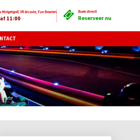
Boek direct!
Midgetgolf, VR Arcade, Fun Bowlen
Reserveer nu
af 11:00
NTACT