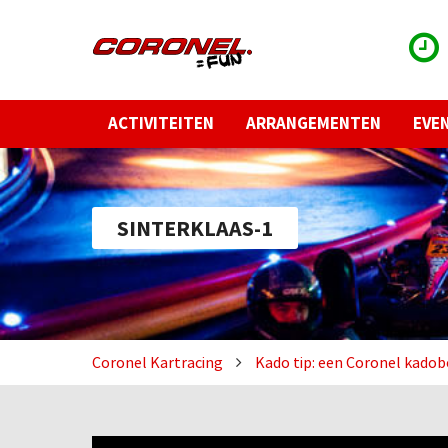
ACTIVITEITEN
ARRANGEMENTEN
EVE
SINTERKLAAS-1
Coronel Kartracing
Kado tip: een Coronel kado
Videospeler