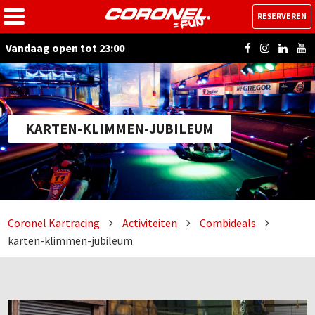
RESERVEREN
Vandaag open tot 23:00
KARTEN-KLIMMEN-JUBILEUM
Coronel Kartracing
Activiteiten
Combideals
karten-klimmen-jubileum