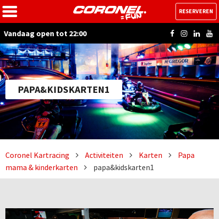
RESERVEREN
Vandaag open tot 22:00
PAPA&KIDSKARTEN1
Coronel Kartracing
Activiteiten
Karten
Papa
mama & kinderkarten
papa&kidskarten1