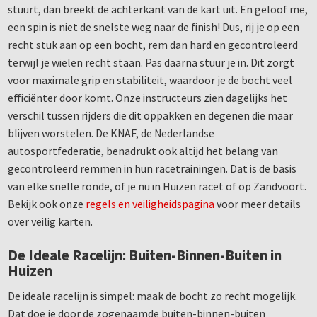
stuurt, dan breekt de achterkant van de kart uit. En geloof me,
een spin is niet de snelste weg naar de finish! Dus, rij je op een
recht stuk aan op een bocht, rem dan hard en gecontroleerd
terwijl je wielen recht staan. Pas daarna stuur je in. Dit zorgt
voor maximale grip en stabiliteit, waardoor je de bocht veel
efficiënter door komt. Onze instructeurs zien dagelijks het
verschil tussen rijders die dit oppakken en degenen die maar
blijven worstelen. De KNAF, de Nederlandse
autosportfederatie, benadrukt ook altijd het belang van
gecontroleerd remmen in hun racetrainingen. Dat is de basis
van elke snelle ronde, of je nu in Huizen racet of op Zandvoort.
Bekijk ook onze
regels en veiligheidspagina
voor meer details
over veilig karten.
De Ideale Racelijn: Buiten-Binnen-Buiten in
Huizen
De ideale racelijn is simpel: maak de bocht zo recht mogelijk.
Dat doe je door de zogenaamde buiten-binnen-buiten