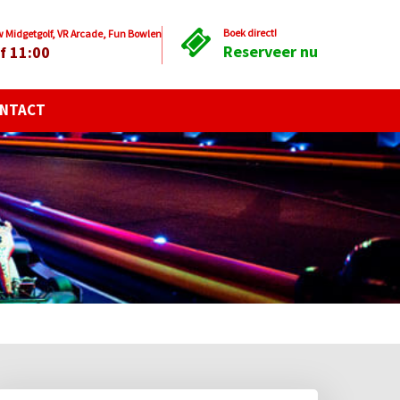
Boek direct!
Midgetgolf, VR Arcade, Fun Bowlen
Reserveer nu
f 11:00
NTACT