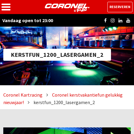
RESERVEREN
Vandaag open tot 23:00
KERSTFUN_1200_LASERGAMEN_2
Coronel Kartracing
Coronel kerstvakantiefun gelukkig
nieuwjaar!
kerstfun_1200_lasergamen_2