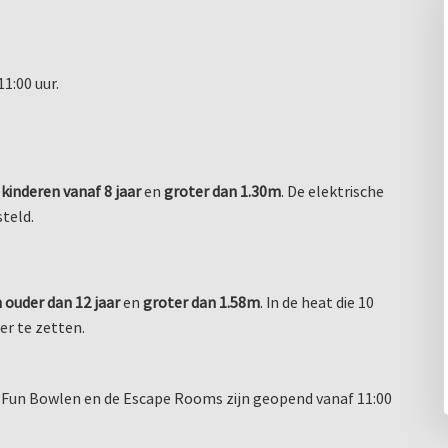
1:00 uur.
r
kinderen vanaf 8 jaar
en
groter dan
1.30m
. De elektrische
steld.
n
ouder dan 12 jaar
en
groter dan 1.58m
. In de heat die 10
er te zetten.
Fun Bowlen en de Escape Rooms zijn geopend vanaf 11:00