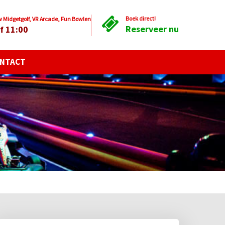
Boek direct!
Midgetgolf, VR Arcade, Fun Bowlen
Reserveer nu
f 11:00
NTACT