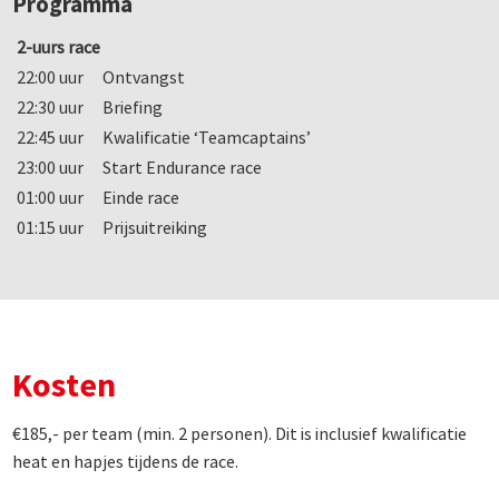
Programma
2-uurs race
22:00 uur
Ontvangst
22:30 uur
Briefing
22:45 uur
Kwalificatie ‘Teamcaptains’
23:00 uur
Start Endurance race
01:00 uur
Einde race
01:15 uur
Prijsuitreiking
Kosten
€185,- per team (min. 2 personen). Dit is inclusief kwalificatie
heat en hapjes tijdens de race.