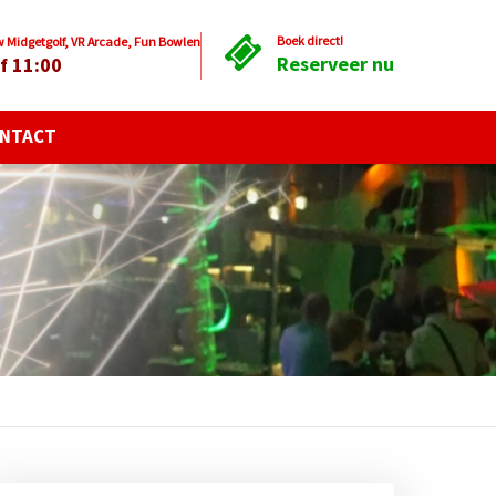
Boek direct!
Midgetgolf, VR Arcade, Fun Bowlen
Reserveer nu
f 11:00
NTACT