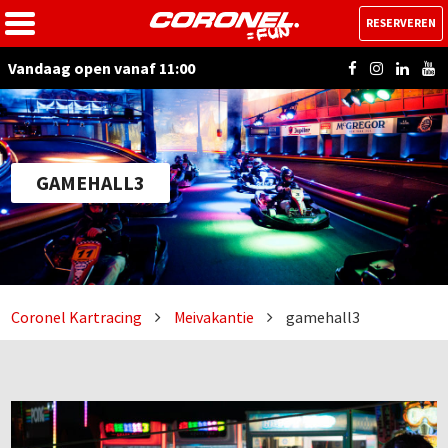
RESERVEREN
Vandaag open vanaf 11:00
GAMEHALL3
Coronel Kartracing
Meivakantie
gamehall3