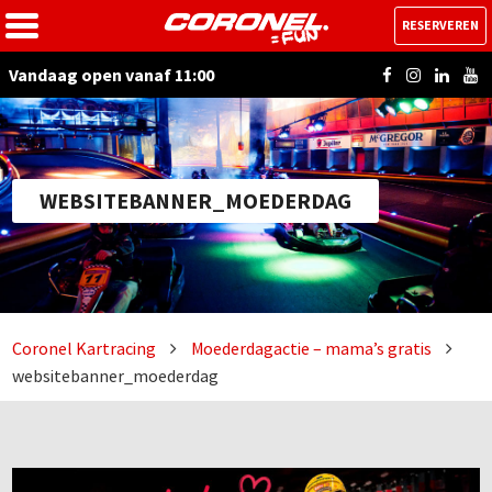
RESERVEREN
Vandaag open vanaf 11:00
WEBSITEBANNER_MOEDERDAG
Coronel Kartracing
Moederdagactie – mama’s gratis
websitebanner_moederdag