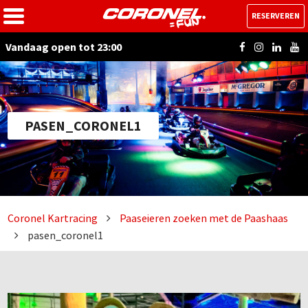
RESERVEREN
Vandaag open tot 23:00
PASEN_CORONEL1
Coronel Kartracing
Paaseieren zoeken met de Paashaas
pasen_coronel1