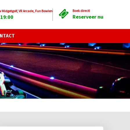
Boek direct!
Midgetgolf, VR Arcade, Fun Bowlen
Reserveer nu
 19:00
NTACT