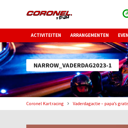
ACTIVITEITEN
ARRANGEMENTEN
EVE
NARROW_VADERDAG2023-1
Coronel Kartracing
Vaderdagactie – papa’s grati