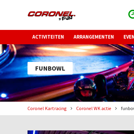
ACTIVITEITEN
ARRANGEMENTEN
EVE
FUNBOWL
Coronel Kartracing
Coronel WK actie
funbo