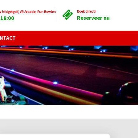
Boek direct!
Midgetgolf, VR Arcade, Fun Bowlen
Reserveer nu
 18:00
NTACT