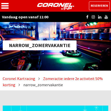
RESERVEREN
Vandaag open vanaf 11:00
NARROW_ZOMERVAKANTIE
Coronel Kartracing
Zomeractie: iedere 2e activiteit 50%
korting
narrow_zomervakantie