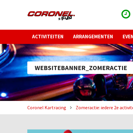
ACTIVITEITEN
ARRANGEMENTEN
EVE
WEBSITEBANNER_ZOMERACTIE
Coronel Kartracing
Zomeractie: iedere 2e activi