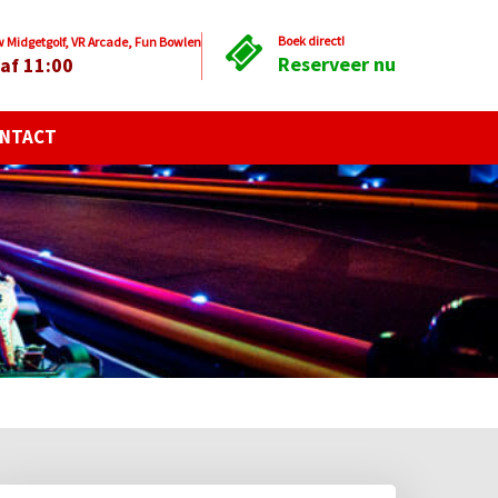
Boek direct!
Midgetgolf, VR Arcade, Fun Bowlen
Reserveer nu
af 11:00
NTACT