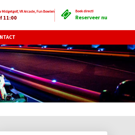
Boek direct!
Midgetgolf, VR Arcade, Fun Bowlen
Reserveer nu
f 11:00
NTACT