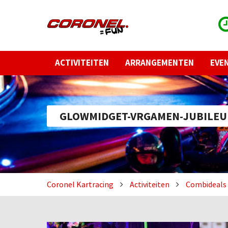
ACTIVITEITEN
ARRANGEMENTEN
EVE
GLOWMIDGET-VRGAMEN-JUBILE
Coronel Kartracing
Activiteiten
Combideals