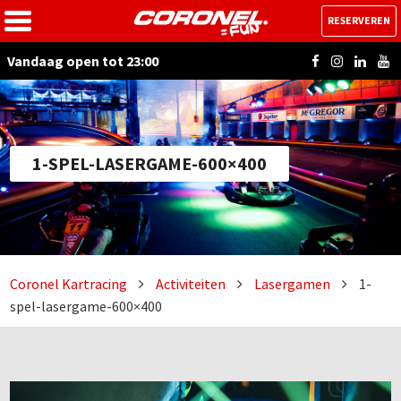
RESERVEREN
Vandaag open tot 23:00
1-SPEL-LASERGAME-600×400
Coronel Kartracing
Activiteiten
Lasergamen
1-
spel-lasergame-600×400