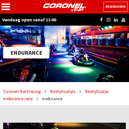
RESERVEREN
Vandaag open vanaf 11:00
ENDURANCE
Coronel Kartracing
Bedrijfsuitjes
Bedrijfsuitje
endurance race
endurance