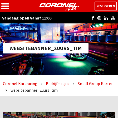
RESERVEREN
Vandaag open vanaf 11:00
WEBSITEBANNER_2UURS_TIM
Coronel Kartracing
Bedrijfsuitjes
Small Group Karten
websitebanner_2uurs_tim