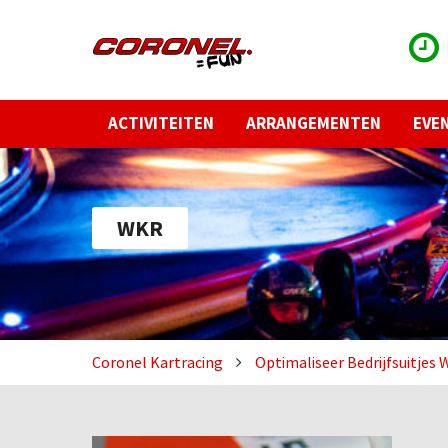
ACTIVITEITEN
ARRANGEMENTEN
EVE
WKR
Coronel Kartracing
Optimaliseer Bedrijfsuitjes 