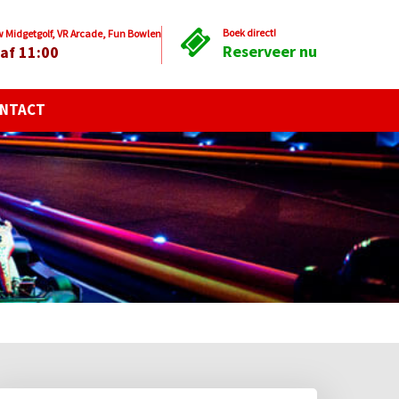
Boek direct!
Midgetgolf, VR Arcade, Fun Bowlen
Reserveer nu
af 11:00
NTACT