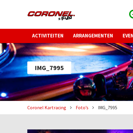
ACTIVITEITEN
ARRANGEMENTEN
EVE
IMG_7995
Coronel Kartracing
Foto’s
IMG_7995