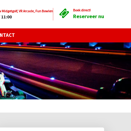
Boek direct!
Midgetgolf, VR Arcade, Fun Bowlen
Reserveer nu
 11:00
NTACT