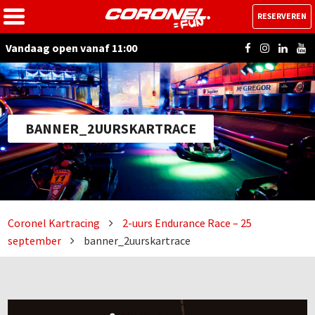
RESERVEREN
Vandaag open vanaf 11:00
BANNER_2UURSKARTRACE
Coronel Kartracing
2-uurs Endurance Race – 25
september
banner_2uurskartrace