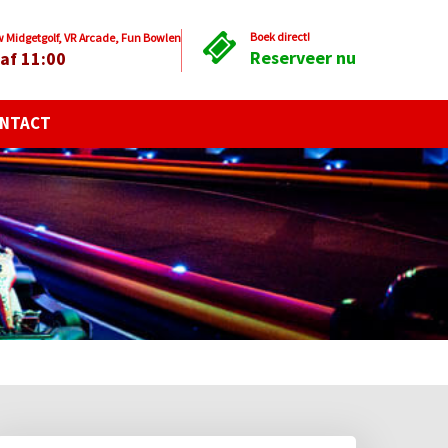
Boek direct!
Midgetgolf, VR Arcade, Fun Bowlen
Reserveer nu
af 11:00
NTACT