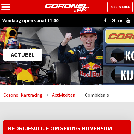
RESERVEREN
Vandaag open vanaf 11:00
ACTUEEL
Coronel Kartracing
Activiteiten
Combideals
BEDRIJFSUITJE OMGEVING HILVERSUM